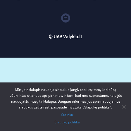
© UAB Valykla.lt
Mūsų tinklalapis naudoja slapukus (angl. cookies) tam, kad būtų
užtikrintas sklandus apsipirkimas, ir tam, kad mes suprastume, kaip jūs
naudojatės mūsų tinklalapiu. Daugiau informacijos apie naudojamus
slapukus galite rasti paspaudę mygtuką „Slapukų politika“.
Sutinku
Slapukų politika