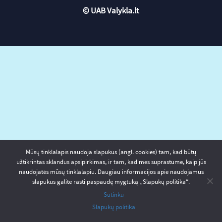
© UAB Valykla.lt
Mūsų tinklalapis naudoja slapukus (angl. cookies) tam, kad būtų
užtikrintas sklandus apsipirkimas, ir tam, kad mes suprastume, kaip jūs
naudojatės mūsų tinklalapiu. Daugiau informacijos apie naudojamus
slapukus galite rasti paspaudę mygtuką „Slapukų politika“.
Sutinku
Slapukų politika