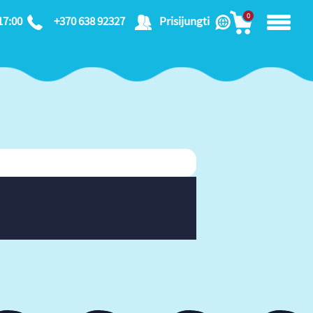
0
17:00
+370 638 92327
Prisijungti