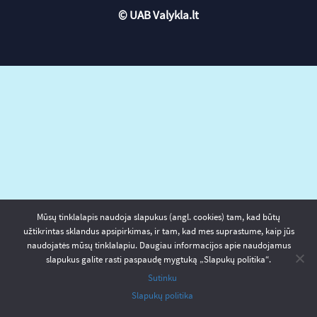
© UAB Valykla.lt
Mūsų tinklalapis naudoja slapukus (angl. cookies) tam, kad būtų
užtikrintas sklandus apsipirkimas, ir tam, kad mes suprastume, kaip jūs
naudojatės mūsų tinklalapiu. Daugiau informacijos apie naudojamus
slapukus galite rasti paspaudę mygtuką „Slapukų politika“.
Sutinku
Slapukų politika